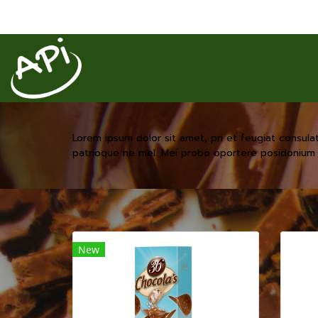
Lorem ipsum dolor sit amet, pri et feugiat consula
patrioque ne mel. Mei probo oportere posidonium i
New