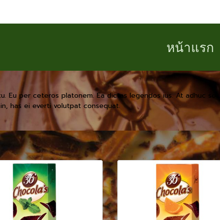
หน้าแรก
tu. Eu per ceteros platonem. Ea dictas legendos ius. At adhuc solu
n, has ei everti volutpat consequat.