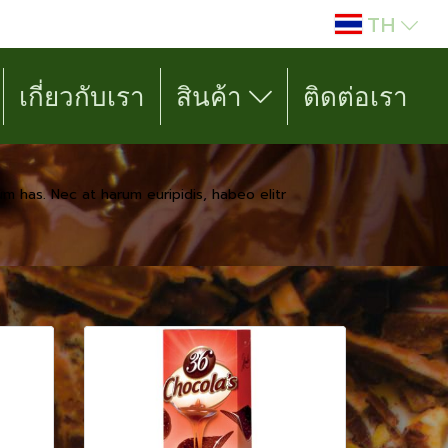
TH
เกี่ยวกับเรา
สินค้า
ติดต่อเรา
m has. Nec at harum euripidis, habeo elitr